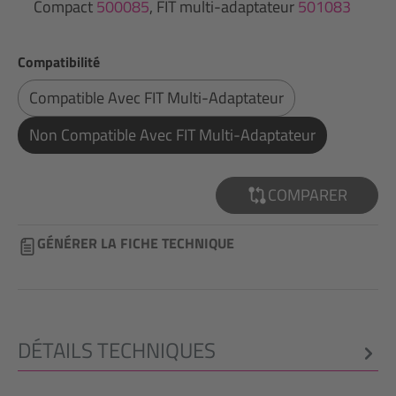
Compact
500085
, FIT multi-adaptateur
501083
Sélectionnez
Compatibilité
Compatible Avec FIT Multi-Adaptateur
Non Compatible Avec FIT Multi-Adaptateur
COMPARER
GÉNÉRER LA FICHE TECHNIQUE
DÉTAILS TECHNIQUES