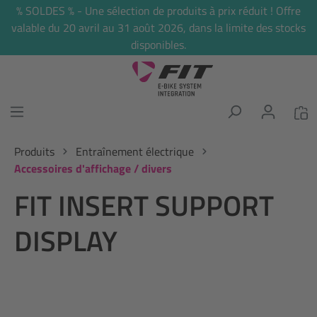
% SOLDES % - Une sélection de produits à prix réduit ! Offre
tenu principal
valable du 20 avril au 31 août 2026, dans la limite des stocks
disponibles.
Produits
Entraînement électrique
Accessoires d'affichage / divers
FIT INSERT SUPPORT
DISPLAY