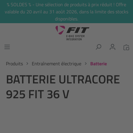
% SOLDES % - Une sélection de produits à prix réduit ! Offre
tenu principal
valable du 20 avril au 31 août 2026, dans la limite des stocks
disponibles.
Produits
Entraînement électrique
Batterie
BATTERIE ULTRACORE
925 FIT 36 V