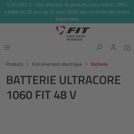
% SOLDES % - Une sélection de produits à prix réduit ! Offre
tenu principal
valable du 20 avril au 31 août 2026, dans la limite des stocks
disponibles.
Produits
Entraînement électrique
Batterie
BATTERIE ULTRACORE
1060 FIT 48 V