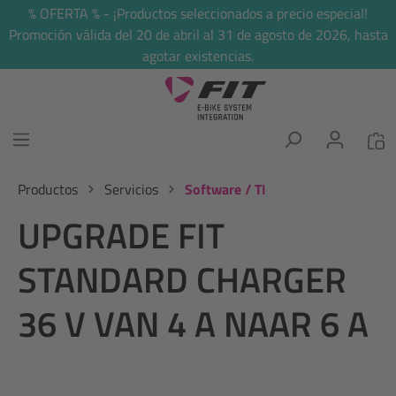
% OFERTA % - ¡Productos seleccionados a precio especial!
enido principal
Promoción válida del 20 de abril al 31 de agosto de 2026, hasta
agotar existencias.
Productos
Servicios
Software / TI
UPGRADE FIT
STANDARD CHARGER
36 V VAN 4 A NAAR 6 A