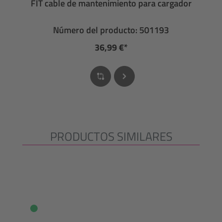
FIT cable de mantenimiento para cargador
Número del producto: 501193
36,99 €*
PRODUCTOS SIMILARES
Omitir la galería de productos