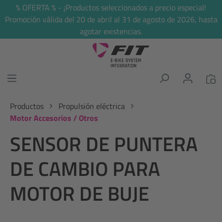
% OFERTA % - ¡Productos seleccionados a precio especial!
enido principal
Promoción válida del 20 de abril al 31 de agosto de 2026, hasta
agotar existencias.
Productos
Propulsión eléctrica
Motor Accesorios / Otros
SENSOR DE PUNTERA
DE CAMBIO PARA
MOTOR DE BUJE