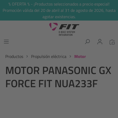
% OFERTA % - ¡Productos seleccionados a precio especial!
enido principal
Promoción válida del 20 de abril al 31 de agosto de 2026, hasta
agotar existencias.
Productos
Propulsión eléctrica
Motor
MOTOR PANASONIC GX
FORCE FIT NUA233F