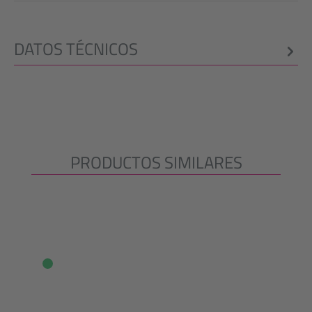
DATOS TÉCNICOS
PRODUCTOS SIMILARES
Omitir la galería de productos