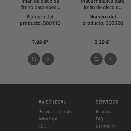
Imán de disco de
Placa metálica para
freno para speed
imán de disco de
sensor
freno Reed 0,3 mm
Número del
Número del
producto: 500110
producto: 500520
7,99 €*
2,29 €*
AVISO LEGAL
SERVICIOS
Protección de datos
Empleos
Aviso legal
FAQ
CGC
Declaración