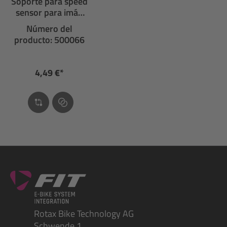
Soporte para speed
sensor para imán
de disco de freno
Número del
rectangular
producto: 500066
4,49 €*
Rotax Bike Technology AG
Schwende 1