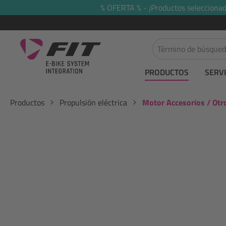
% OFERTA % - ¡Productos seleccionado
 búsqueda
Saltar a la navegación principal
PRODUCTOS
SERVI
Productos
Propulsión eléctrica
Motor Accesorios / Otr