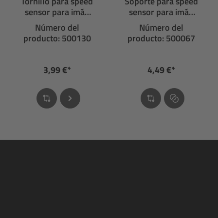
Tornillo para speed
Soporte para speed
sensor para imán
sensor para imán
de disco de freno
de disco de freno
Número del
Número del
rectangular
producto: 500130
producto: 500067
3,99 €*
4,49 €*