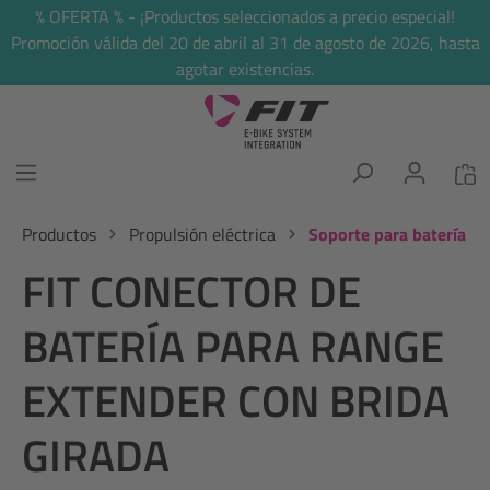
% OFERTA % - ¡Productos seleccionados a precio especial!
enido principal
Promoción válida del 20 de abril al 31 de agosto de 2026, hasta
agotar existencias.
Productos
Propulsión eléctrica
Soporte para batería
FIT CONECTOR DE
BATERÍA PARA RANGE
EXTENDER CON BRIDA
GIRADA