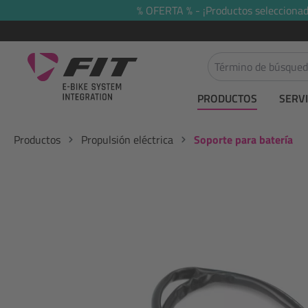
% OFERTA % - ¡Productos seleccionado
 búsqueda
Saltar a la navegación principal
PRODUCTOS
SERVI
Productos
Propulsión eléctrica
Soporte para batería