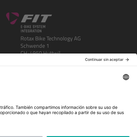
Rotax Bike Technology AG
Schwende 1
CH-4950 Huttwil