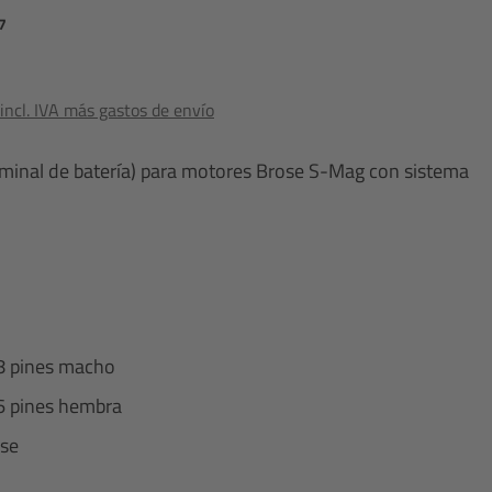
7
ncl. IVA más gastos de envío
erminal de batería) para motores Brose S-Mag con sistema
8 pines macho
6 pines hembra
ose