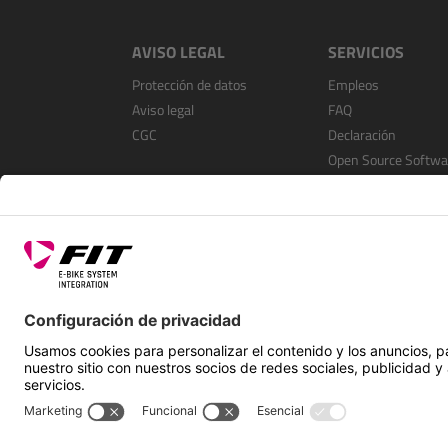
AVISO LEGAL
SERVICIOS
Protección de datos
Empleos
Aviso legal
FAQ
CGC
Declaración
Open Source Softwa
Registrarse como
distribuidor