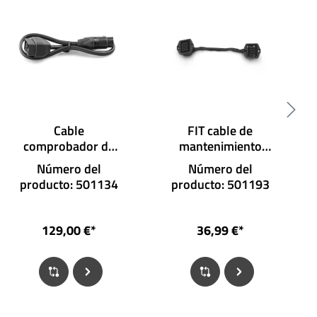
Cable
FIT cable de
comprobador de
mantenimiento
batería FIB 810
para cargador
Número del
Número del
AT4.1
producto: 501134
producto: 501193
129,00 €*
36,99 €*