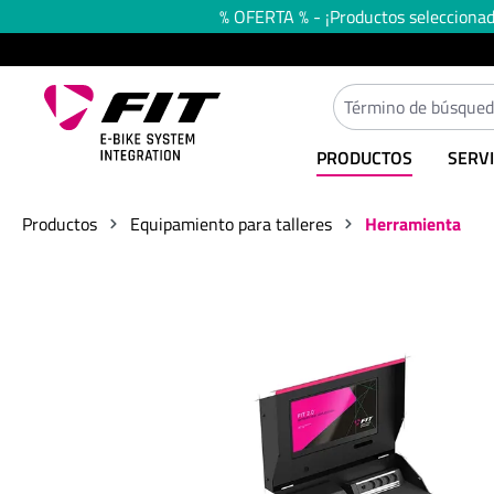
% OFERTA % - ¡Productos seleccionado
 búsqueda
Saltar a la navegación principal
PRODUCTOS
SERVI
Productos
Equipamiento para talleres
Herramienta