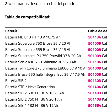
2-4 semanas desde la fecha del pedido.
Tabla de compatibilidad:
Batería
Cable de d
Batería FIB 810 FIT 48 V 16.75 Ah
501134
Cab
Batería Supercore 750 Brose 36 V 20 Ah
501009
Cab
Batería Supercore 555 Brose 36 V 15 Ah
501009
Cab
Batería Supercore IPU 750 Rotwild 37 V 20 Ah
501009
Cab
Batería Sonic V10 750 Shimano 36 V 20 Ah
501106
Cab
Batería Twin Core 375 Shimano E8000 37 V 10 Ah
501009
Cab
Batería Brose 650 halb integral Evo 36 V 17.5 Ah
501009
Cab
Batería SIB 2
501403
Ca
Batería STB / Next Generation
501404
Ca
Batería SIB 2 630 FIT 36 V 16.75 Ah
501403
Cab
Batería SIB 2 750 FIT 36 V 20.1 Ah
501403
Kab
Batería SIB 1 432 FIT 36 V 12Ah
501664
Ca