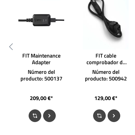
FIT Maintenance
FIT cable
Adapter
comprobador de
batería AT1.1
Número del
Número del
producto: 500137
producto: 500942
209,00 €*
129,00 €*