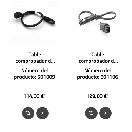
Cable
Cable
comprobador de
comprobador de
batería
batería Non FIT
Número del
Número del
Rosenberger AT3.1
AT2.1
producto: 501009
producto: 501106
114,00 €*
129,00 €*