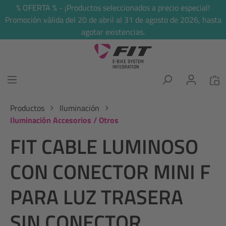
% OFERTA % - ¡Productos seleccionados a precio especial!
enido principal
Promoción válida del 20 de abril al 31 de agosto de 2026, hasta
agotar existencias.
Productos
Iluminación
Iluminación Accesorios / Otros
FIT CABLE LUMINOSO
CON CONECTOR MINI F
PARA LUZ TRASERA
SIN CONECTOR