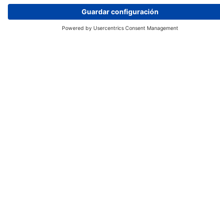
Sólo unos pocos artículos aún disponibles
NÚMERO DEL PRODUCTO:
501798
24,99 €*
Precio de venta recomendado incl. IVA más gastos de envío
Cable en Y para conectar accesorios (por ejemplo,
rastreador IoT)
Conectores:
2x Micro Q, hembra
1x Micro Q, macho