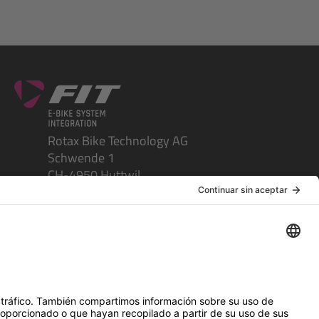
Rotax Bike Technology AG
Schwende 1
CH-4950 Huttwil