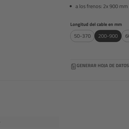
a los frenos: 2x 900 mm
Seleccione
Longitud del cable en mm
50-370
200-900
6
GENERAR HOJA DE DATOS
)