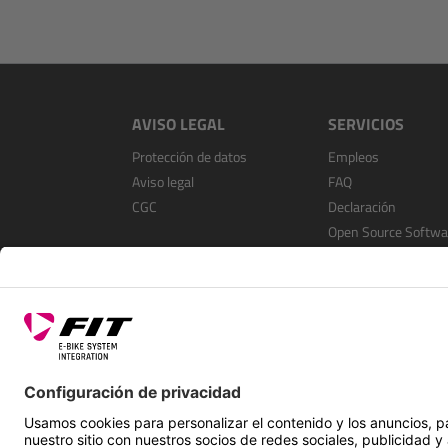
AVISO LEGAL
SERVICIOS
Protección de datos
Empleos
Aviso legal
FAQ
CGC
Declaración
Open Source Softwa
Registrarse como
distribuidor