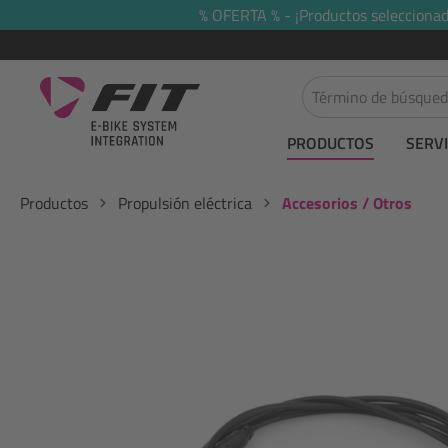
% OFERTA % - ¡Productos seleccionado
 búsqueda
Saltar a la navegación principal
PRODUCTOS
SERVI
Productos
Propulsión eléctrica
Accesorios / Otros