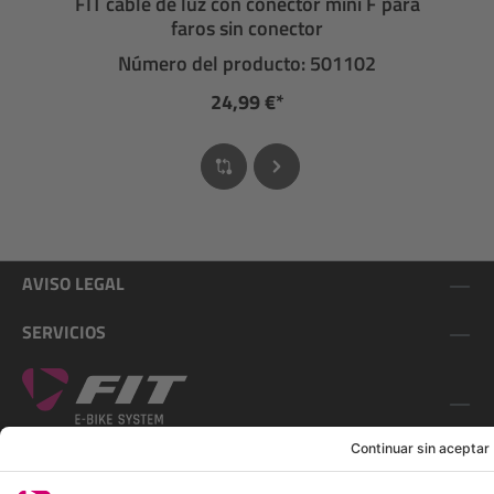
FIT cable de luz con conector mini F para
faros sin conector
Número del producto: 501102
24,99 €*
AVISO LEGAL
SERVICIOS