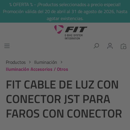
% OFERTA % - ¡Productos seleccionados a precio especial!
enido principal
Promoción válida del 20 de abril al 31 de agosto de 2026, hasta
agotar existencias.
Productos
Iluminación
Iluminación Accesorios / Otros
FIT CABLE DE LUZ CON
CONECTOR JST PARA
FAROS CON CONECTOR