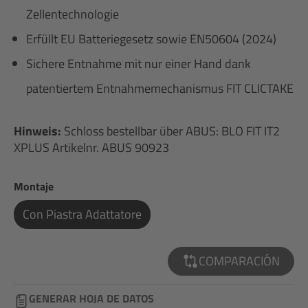
Zellentechnologie
Erfüllt EU Batteriegesetz sowie EN50604 (2024)
Sichere Entnahme mit nur einer Hand dank
patentiertem Entnahmemechanismus FIT CLICTAKE
Hinweis:
Schloss bestellbar über ABUS: BLO FIT IT2
XPLUS Artikelnr. ABUS 90923
Seleccione
Montaje
Con Piastra Adattatore
COMPARACIÓN
GENERAR HOJA DE DATOS