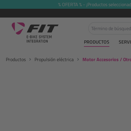
% OFERTA % - ¡Productos seleccionado
 búsqueda
Saltar a la navegación principal
PRODUCTOS
SERVI
Productos
Propulsión eléctrica
Motor Accesorios / Otr