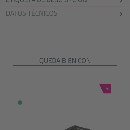
DATOS TÉCNICOS
QUEDA BIEN CON
Omitir la galería de productos
Descuento
%