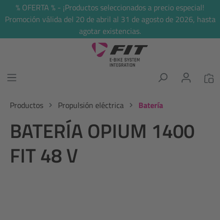
% OFERTA % - ¡Productos seleccionados a precio especial!
enido principal
Promoción válida del 20 de abril al 31 de agosto de 2026, hasta
agotar existencias.
Productos
Propulsión eléctrica
Batería
BATERÍA OPIUM 1400
FIT 48 V