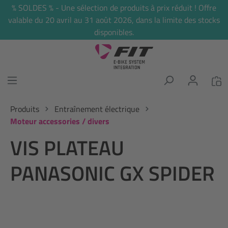
% SOLDES % - Une sélection de produits à prix réduit ! Offre
tenu principal
valable du 20 avril au 31 août 2026, dans la limite des stocks
disponibles.
Produits
Entraînement électrique
Moteur accessories / divers
VIS PLATEAU
PANASONIC GX SPIDER