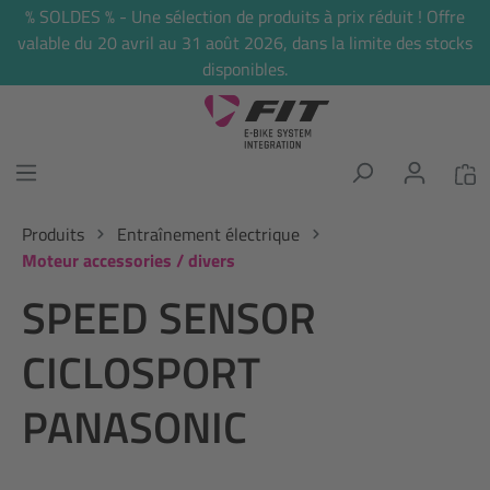
% SOLDES % - Une sélection de produits à prix réduit ! Offre
tenu principal
valable du 20 avril au 31 août 2026, dans la limite des stocks
disponibles.
Produits
Entraînement électrique
Moteur accessories / divers
SPEED SENSOR
CICLOSPORT
PANASONIC