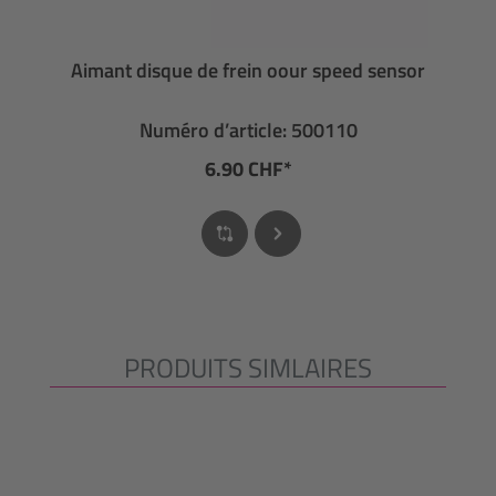
Aimant disque de frein oour speed sensor
Numéro d’article: 500110
6.90 CHF*
PRODUITS SIMLAIRES
Ignorer la galerie de produits