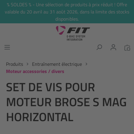
% SOLDES % - Une sélection de produits à prix réduit ! Offre
tenu principal
valable du 20 avril au 31 août 2026, dans la limite des stocks
disponibles.
Produits
Entraînement électrique
Moteur accessories / divers
SET DE VIS POUR
MOTEUR BROSE S MAG
HORIZONTAL