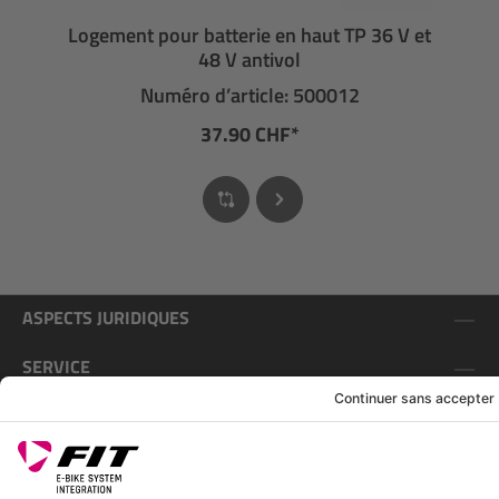
Logement pour batterie en haut TP 36 V et
48 V antivol
Numéro d’article: 500012
37.90 CHF*
ASPECTS JURIDIQUES
SERVICE