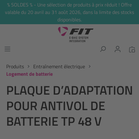
% SOLDES % - Une sélection de produits à prix réduit ! Offre
tenu principal
valable du 20 avril au 31 août 2026, dans la limite des stocks
disponibles.
Produits
Entraînement électrique
Logement de batterie
PLAQUE D’ADAPTATION
POUR ANTIVOL DE
BATTERIE TP 48 V