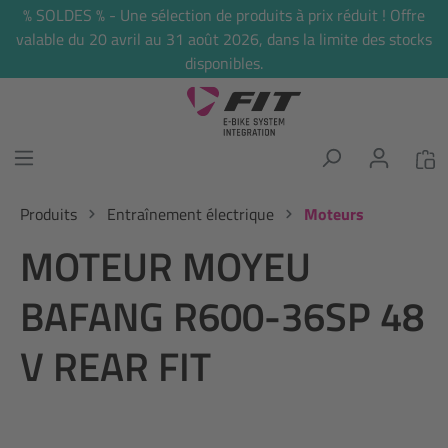
% SOLDES % - Une sélection de produits à prix réduit ! Offre
tenu principal
valable du 20 avril au 31 août 2026, dans la limite des stocks
disponibles.
Produits
Entraînement électrique
Moteurs
MOTEUR MOYEU
BAFANG R600-36SP 48
V REAR FIT