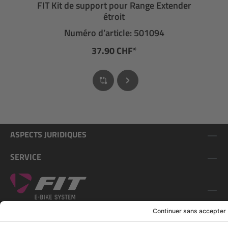
FIT Kit de support pour Range Extender
étroit
Numéro d’article: 501094
37.90 CHF*
ASPECTS JURIDIQUES
SERVICE