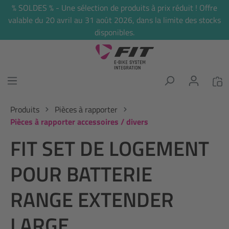
% SOLDES % - Une sélection de produits à prix réduit ! Offre
tenu principal
valable du 20 avril au 31 août 2026, dans la limite des stocks
disponibles.
Produits
Pièces à rapporter
Pièces à rapporter accessoires / divers
FIT SET DE LOGEMENT
POUR BATTERIE
RANGE EXTENDER
LARGE