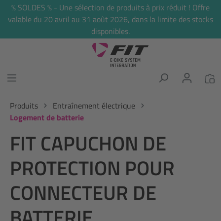
% SOLDES % - Une sélection de produits à prix réduit ! Offre
tenu principal
valable du 20 avril au 31 août 2026, dans la limite des stocks
disponibles.
Produits
Entraînement électrique
Logement de batterie
FIT CAPUCHON DE
PROTECTION POUR
CONNECTEUR DE
BATTERIE