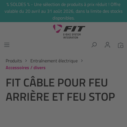
% SOLDES % - Une sélection de produits à prix réduit ! Offre
tenu principal
valable du 20 avril au 31 août 2026, dans la limite des stocks
disponibles.
Produits
Entraînement électrique
Accessoires / divers
FIT CÂBLE POUR FEU
ARRIÈRE ET FEU STOP