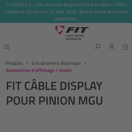
% SOLDES % - Une sélection de produits à prix réduit ! Offre
tenu principal
valable du 20 avril au 31 août 2026, dans la limite des stocks
disponibles.
Produits
Entraînement électrique
Accessoires d'affichage / divers
FIT CÂBLE DISPLAY
POUR PINION MGU