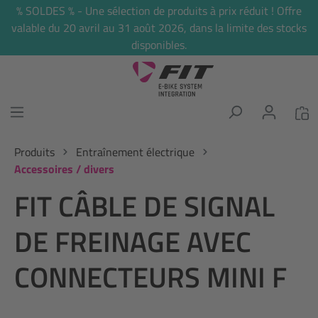
% SOLDES % - Une sélection de produits à prix réduit ! Offre
tenu principal
valable du 20 avril au 31 août 2026, dans la limite des stocks
disponibles.
Produits
Entraînement électrique
Accessoires / divers
FIT CÂBLE DE SIGNAL
DE FREINAGE AVEC
CONNECTEURS MINI F