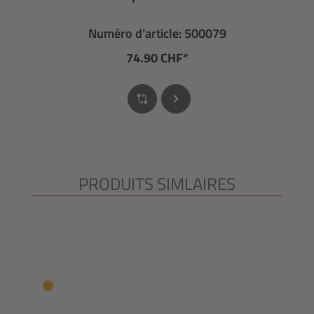
Numéro d’article: 500079
74.90 CHF*
PRODUITS SIMLAIRES
Ignorer la galerie de produits