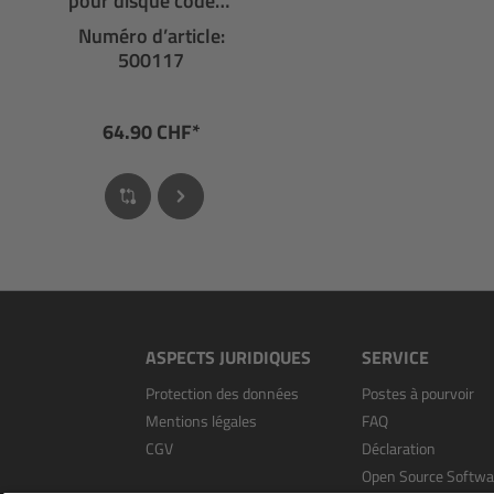
pour disque codeur
avec connecteur
Numéro d’article:
JST
500117
64.90 CHF*
ASPECTS JURIDIQUES
SERVICE
Protection des données
Postes à pourvoir
Mentions légales
FAQ
CGV
Déclaration
Open Source Softwa