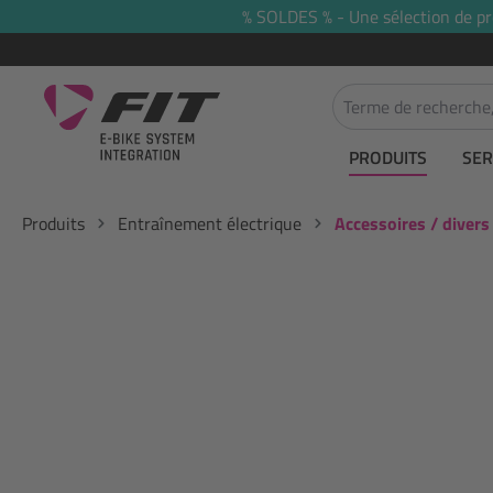
% SOLDES % - Une sélection de prod
recherche
Passer à la navigation principale
PRODUITS
SER
Produits
Entraînement électrique
Accessoires / divers