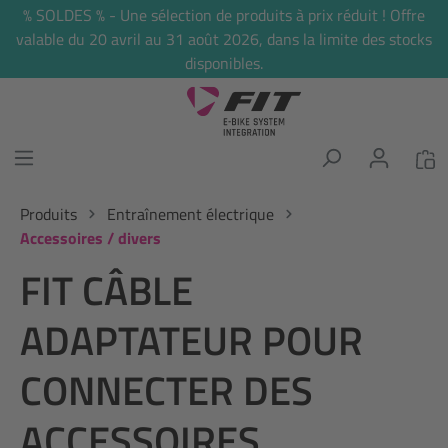
% SOLDES % - Une sélection de produits à prix réduit ! Offre
tenu principal
valable du 20 avril au 31 août 2026, dans la limite des stocks
disponibles.
Produits
Entraînement électrique
Accessoires / divers
FIT CÂBLE
ADAPTATEUR POUR
CONNECTER DES
ACCESSOIRES