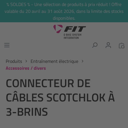
% SOLDES % - Une sélection de produits à prix réduit ! Offre
tenu principal
valable du 20 avril au 31 août 2026, dans la limite des stocks
disponibles.
Produits
Entraînement électrique
Accessoires / divers
CONNECTEUR DE
CÂBLES SCOTCHLOK À
3-BRINS