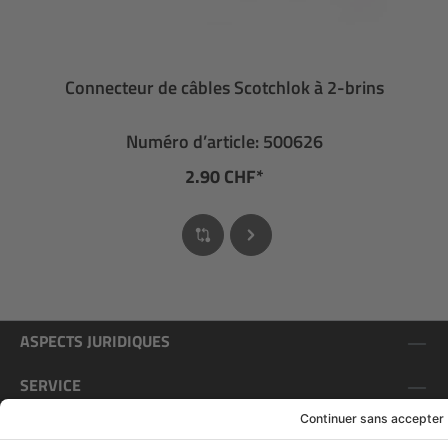
Connecteur de câbles Scotchlok à 2-brins
Numéro d’article: 500626
2.90 CHF*
ASPECTS JURIDIQUES
SERVICE