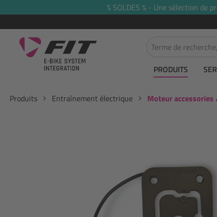
% SOLDES % - Une sélection de prod
recherche
Passer à la navigation principale
PRODUITS
SER
Produits
Entraînement électrique
Moteur accessories 