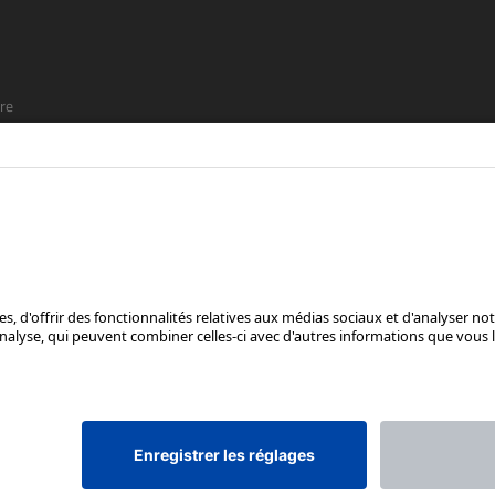
re
t que
SUIS-NOUS SUR
*Prix de vente conseillé, TVA incluse, plus frais d'expédition et TEA
Rotax Bike Technology AG © 2025