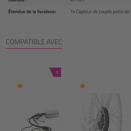
Étendue de la livraison:
1x Capteur de couple patte de
COMPATIBLE AVEC
Ignorer la galerie de produits
Réduction
%