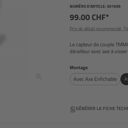
NUMÉRO D’ARTICLE:
501699
99.00 CHF*
Prix de détail recommandé, TVA
Le capteur de couple TMM
dérailleur avec axe à visse
Sélectionnez
Montage
Avec Axe Enfichable
A
GÉNÉRER LA FICHE TECH