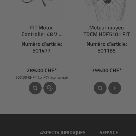
FIT Motor
Moteur moyeu
Controller 48 V 1
TDCM HDF5101 FIT
kW
Numéro d’article:
Numéro d’article:
501477
501185
289.00 CHF*
799.00 CHF*
307.00 CHF*
(%prix%% économisé)
ASPECTS JURIDIQUES
SERVICE