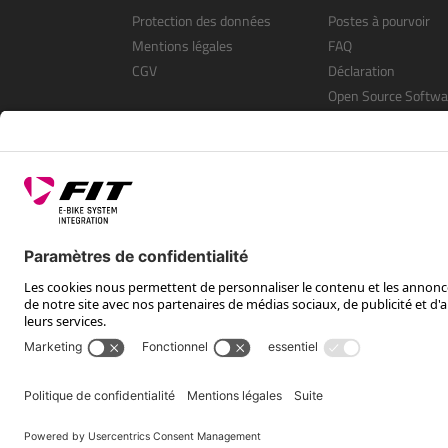
Protection des données
Postes à pourvoir
Mentions légales
FAQ
CGV
Déclaration
Open Source Softwa
S’enregistrer en tan
revendeur