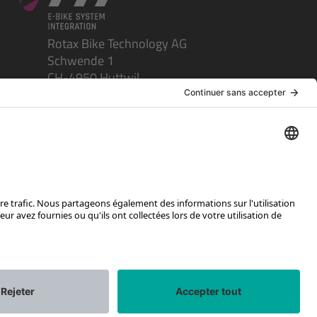
Rotax Bike Technology AG
Schwende 1
CH-4950 Huttwil