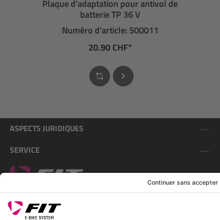
Plaque d’adaptation pour antivol de
batterie TP 36 V
Numéro d’article: 500011
20.90 CHF*
ASPECTS JURIDIQUES
SERVICE