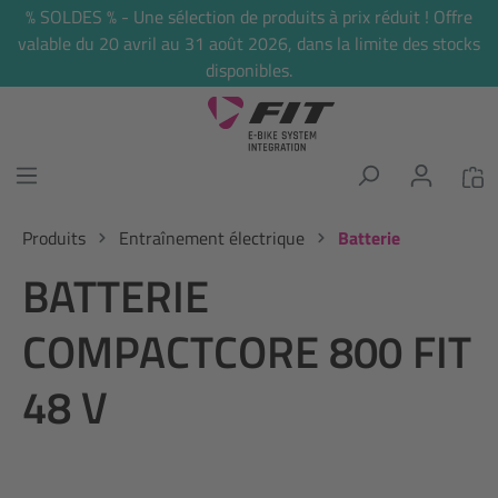
% SOLDES % - Une sélection de produits à prix réduit ! Offre
tenu principal
valable du 20 avril au 31 août 2026, dans la limite des stocks
disponibles.
Produits
Entraînement électrique
Batterie
BATTERIE
COMPACTCORE 800 FIT
48 V