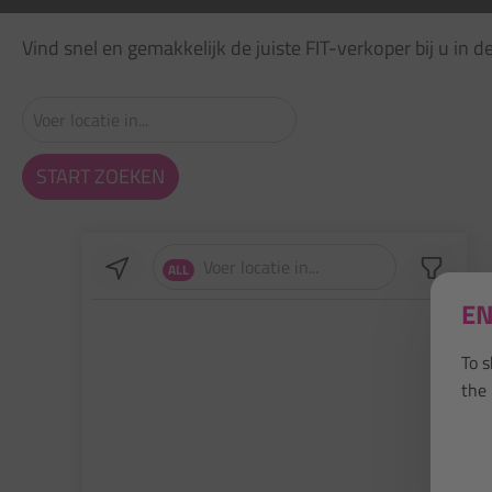
Vind snel en gemakkelijk de juiste FIT-verkoper bij u in d
START ZOEKEN
ALL
EN
To 
the 